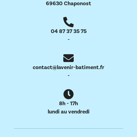
69630 Chaponost
04 87 37 35 75
-
contact@lavenir-batiment.fr
-
8h - 17h
lundi au vendredi