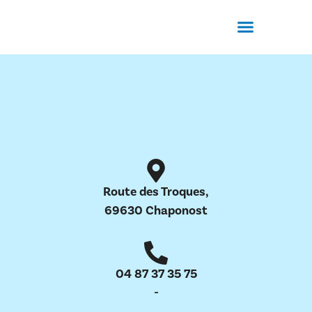
Qui sommes-nous?
Demander un devis
Route des Troques,
69630 Chaponost
04 87 37 35 75
-