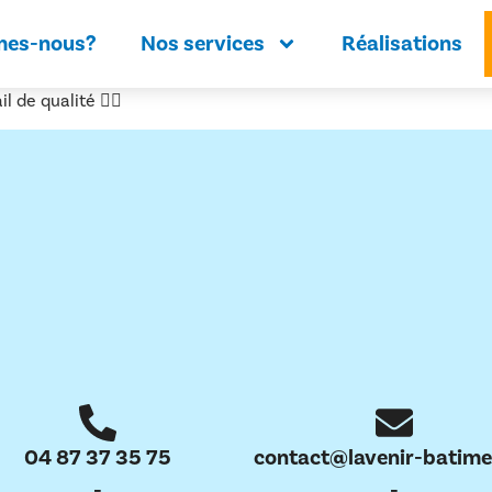
mes-nous?
Nos services
Réalisations
l de qualité 👌🏼
04 87 37 35 75
contact@lavenir-batime
-
-